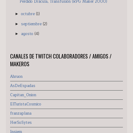
Perdido Drácula, Transfusión (RPG Maker 2000)
octubre
(1)
►
septiembre
(2)
►
agosto
(4)
►
CANALES DE TWITCH COLABORADORES / AMIGOS /
MAKEROS
Ahruon
AsDeEspadas
Capitan_Onion
ElTuristaCosmico
franzaplana
HerSoSytes
Insiem