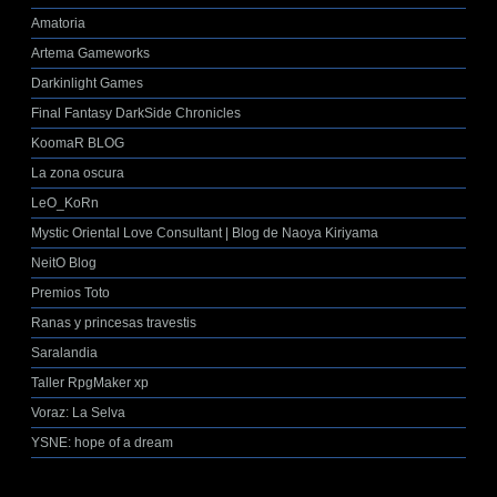
Amatoria
Artema Gameworks
Darkinlight Games
Final Fantasy DarkSide Chronicles
KoomaR BLOG
La zona oscura
LeO_KoRn
Mystic Oriental Love Consultant | Blog de Naoya Kiriyama
NeitO Blog
Premios Toto
Ranas y princesas travestis
Saralandia
Taller RpgMaker xp
Voraz: La Selva
YSNE: hope of a dream