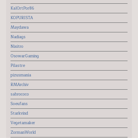
KalOrtPor86
KOPURISTA
Maydawa
Nadiags
Nixitro
OsowarGaming
Pilastre
pizusmania
RMArchiv
sabrococo
Soeufans
Starkvind
Vegetamaker
ZormanWorld