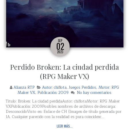
SEP
02
2023
Perdido Broken: La ciudad perdida
(RPG Maker VX)
Alianza RTP
Autor: chiflota
,
Juegos Perdidos
,
Motor: RPG
Maker VX
,
Publicación: 2009
No hay comentarios
Título: Broken: La ciudad perdidaAutor: chiflotaMotor: RPG Maker
VXPublicación: 2009Posibles nombres de archivos de descarga:
DesconocidoVisto en: Enlace de CH (Imagen de título generada por
IA. Cualquier parecido con la realidad es pura coincidenc...
LEER MÁS...