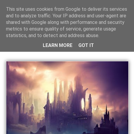
¿ALIANZA RTP WAYBACK, ESO SE COME?
ALIA
This site uses cookies from Google to deliver its services
and to analyze traffic. Your IP address and user-agent are
shared with Google along with performance and security
metrics to ensure quality of service, generate usage
Alianza RTP Wayback
statistics, and to detect and address abuse.
LEARN MORE
GOT IT