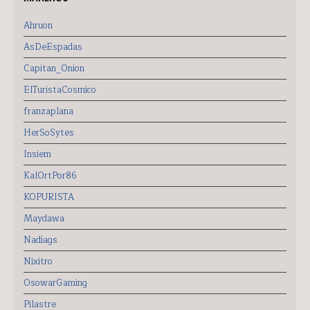
Ahruon
AsDeEspadas
Capitan_Onion
ElTuristaCosmico
franzaplana
HerSoSytes
Insiem
KalOrtPor86
KOPURISTA
Maydawa
Nadiags
Nixitro
OsowarGaming
Pilastre