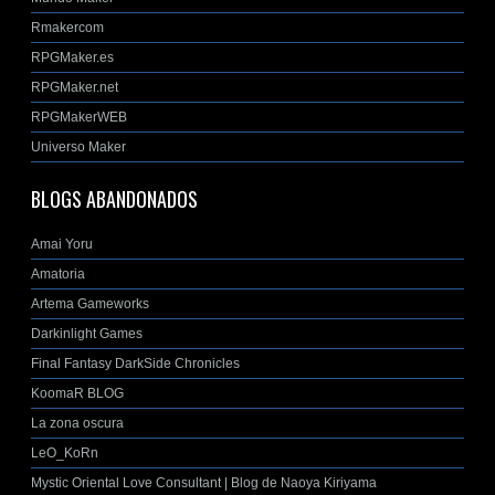
Rmakercom
RPGMaker.es
RPGMaker.net
RPGMakerWEB
Universo Maker
BLOGS ABANDONADOS
Amai Yoru
Amatoria
Artema Gameworks
Darkinlight Games
Final Fantasy DarkSide Chronicles
KoomaR BLOG
La zona oscura
LeO_KoRn
Mystic Oriental Love Consultant | Blog de Naoya Kiriyama